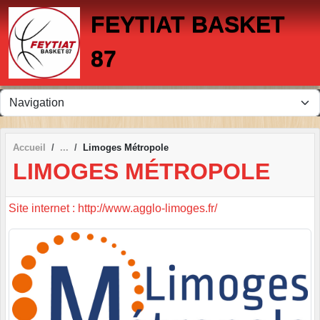
Panneau de gestion des cookies
FEYTIAT BASKET
87
Accueil
Limoges Métropole
LIMOGES MÉTROPOLE
Site internet : http://www.agglo-limoges.fr/