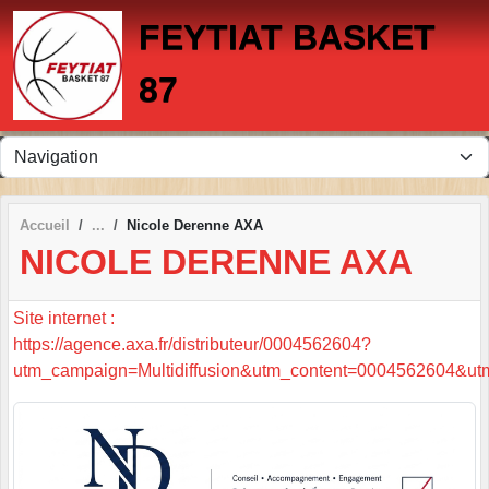
Panneau de gestion des cookies
FEYTIAT BASKET
87
Accueil
Nicole Derenne AXA
NICOLE DERENNE AXA
Site internet :
https://agence.axa.fr/distributeur/0004562604?
utm_campaign=Multidiffusion&utm_content=0004562604&