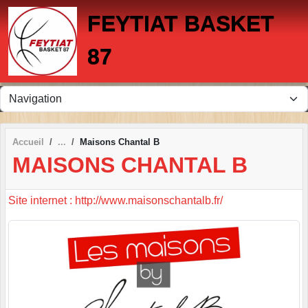
Panneau de gestion des cookies
FEYTIAT BASKET
87
Accueil
Maisons Chantal B
MAISONS CHANTAL B
Site internet : http://www.maisonschantalb.fr/