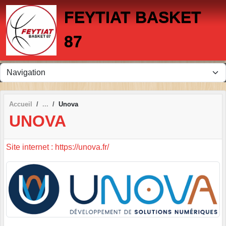
Panneau de gestion des cookies
FEYTIAT BASKET
87
Accueil
Unova
UNOVA
Site internet : https://unova.fr/